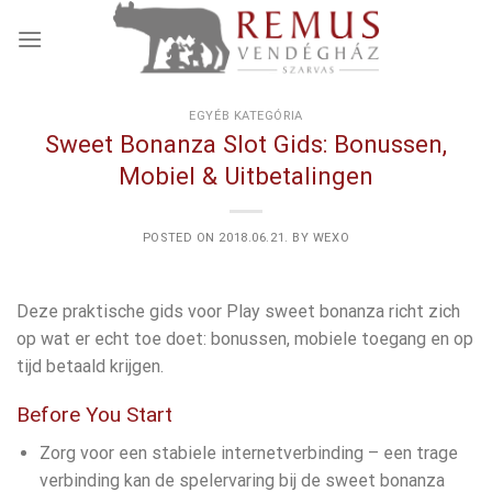
Skip
to
content
EGYÉB KATEGÓRIA
Sweet Bonanza Slot Gids: Bonussen,
Mobiel & Uitbetalingen
POSTED ON
2018.06.21.
BY
WEXO
Deze praktische gids voor
Play sweet bonanza
richt zich
op wat er echt toe doet: bonussen, mobiele toegang en op
tijd betaald krijgen.
Before You Start
Zorg voor een stabiele internetverbinding – een trage
verbinding kan de spelervaring bij de sweet bonanza