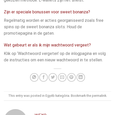
gekozen methode. E-wallets zijn het snelst.
Zijn er speciale bonussen voor sweet bonanza?
Regelmatig worden er acties georganiseerd zoals free
spins op de sweet bonanza slots. Houd de
promotiepagina in de gaten.
Wat gebeurt er als ik mijn wachtwoord vergeet?
Klik op ‘Wachtwoord vergeten’ op de inlogpagina en volg
de instructies om een nieuw wachtwoord in te stellen.
This entry was posted in
Egyéb kategória
. Bookmark the
permalink
.