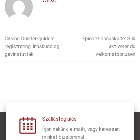
WEXO
Casino Dunder-guiden:
Epicbet bonuskode: Slik
registrering, innskudd og
aktiverer du
gevinstuttak
velkomstbonusen
Szállásfoglalás
Írjon nekünk e-mailt, vagy keressen
minket bizalommal