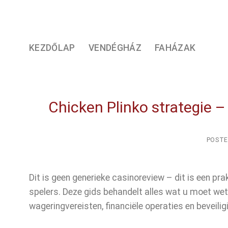
Skip
to
content
KEZDŐLAP
VENDÉGHÁZ
FAHÁZAK
Chicken Plinko strategie –
POST
Dit is geen generieke casinoreview – dit is een pr
spelers. Deze gids behandelt alles wat u moet wet
wageringvereisten, financiële operaties en beveilig