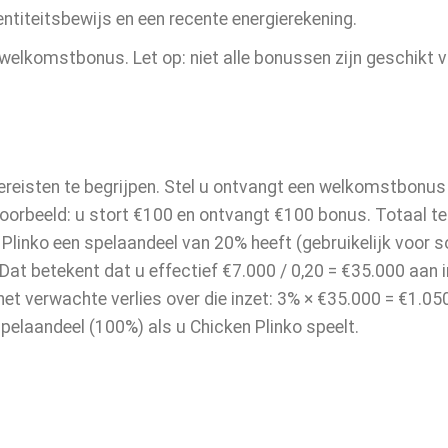
ntiteitsbewijs en een recente energierekening.
 welkomstbonus. Let op: niet alle bonussen zijn geschikt 
vereisten te begrijpen. Stel u ontvangt een welkomstbonus
orbeeld: u stort €100 en ontvangt €100 bonus. Totaal te
 Plinko een spelaandeel van 20% heeft (gebruikelijk voor
 Dat betekent dat u effectief €7.000 / 0,20 = €35.000 aan 
et verwachte verlies over die inzet: 3% × €35.000 = €1.05
elaandeel (100%) als u Chicken Plinko speelt.