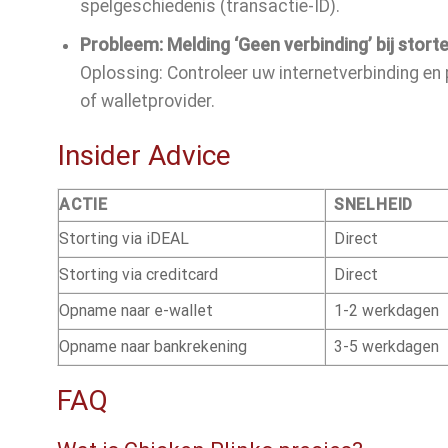
spelgeschiedenis (transactie-ID).
Probleem: Melding ‘Geen verbinding’ bij storte
Oplossing: Controleer uw internetverbinding e
of walletprovider.
Insider Advice
ACTIE
SNELHEID
Storting via iDEAL
Direct
Storting via creditcard
Direct
Opname naar e-wallet
1-2 werkdagen
Opname naar bankrekening
3-5 werkdagen
FAQ