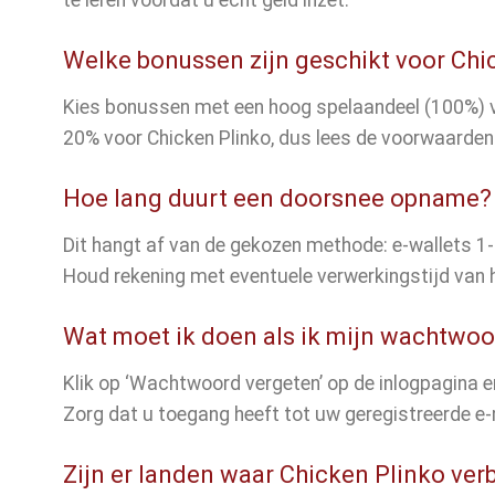
te leren voordat u echt geld inzet.
Welke bonussen zijn geschikt voor Chi
Kies bonussen met een hoog spelaandeel (100%) v
20% voor Chicken Plinko, dus lees de voorwaarden
Hoe lang duurt een doorsnee opname?
Dit hangt af van de gekozen methode: e-wallets 1-
Houd rekening met eventuele verwerkingstijd van 
Wat moet ik doen als ik mijn wachtwoo
Klik op ‘Wachtwoord vergeten’ op de inlogpagina en
Zorg dat u toegang heeft tot uw geregistreerde e
Zijn er landen waar Chicken Plinko ver