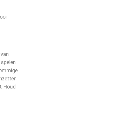
voor
 van
 spelen
 sommige
inzetten
0. Houd