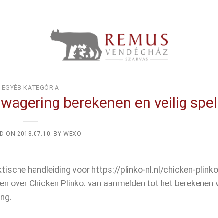
EGYÉB KATEGÓRIA
 wagering berekenen en veilig spe
ED ON
2018.07.10.
BY
WEXO
aktische handleiding voor
https://plinko-nl.nl/chicken-plinko
en over Chicken Plinko: van aanmelden tot het berekenen 
ing.