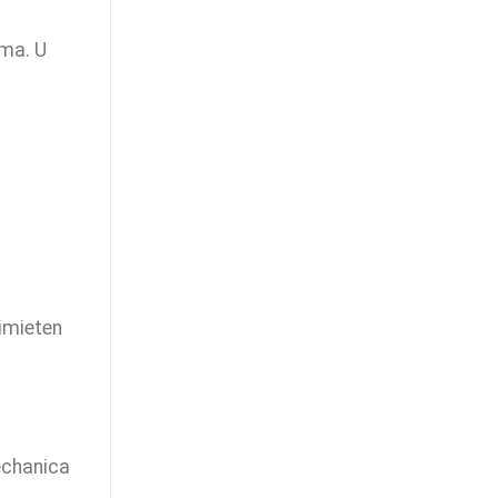
ema. U
limieten
echanica