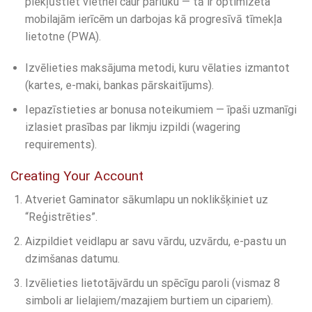
piekļūstiet vietnei caur pārlūku — tā ir optimizēta
mobilajām ierīcēm un darbojas kā progresīvā tīmekļa
lietotne (PWA).
Izvēlieties maksājuma metodi, kuru vēlaties izmantot
(kartes, e-maki, bankas pārskaitījums).
Iepazīstieties ar bonusa noteikumiem — īpaši uzmanīgi
izlasiet prasības par likmju izpildi (wagering
requirements).
Creating Your Account
Atveriet Gaminator sākumlapu un noklikšķiniet uz
“Reģistrēties”.
Aizpildiet veidlapu ar savu vārdu, uzvārdu, e-pastu un
dzimšanas datumu.
Izvēlieties lietotājvārdu un spēcīgu paroli (vismaz 8
simboli ar lielajiem/mazajiem burtiem un cipariem).