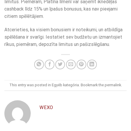
limitus. Piemēram, Platīna līmenī var saņemt iknedēļas
cashback līdz 15% un īpašus bonusus, kas nav pieejami
citiem spēlētājiem.
Atcerieties, ka visiem bonusiem ir noteikumi, un atbildīga
spēlēšana ir svarīgi. Iestatiet sev budžetu un izmantojiet
rīkus, piemēram, depozīta limitus un pašizslēgšanu.
This entry was posted in
Egyéb kategória
. Bookmark the
permalink
.
WEXO