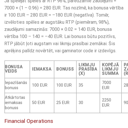
Ja spēlējat spēles ar RTP 96%, paredzamie zaudējumi =
7000 × (1 – 0.96) = 280 EUR. Tas nozīmē, ka bonusa vērtība
ir 100 EUR – 280 EUR = –180 EUR (negatīva). Tomēr,
izvēloties spēles ar augstāku RTP (piemēram, 98%),
zaudējumi samazinās: 7000 × 0.02 = 140 EUR, bonusa
vērtība 100 – 140 = –40 EUR. Lai bonuss būtu pozitīvs,
RTP jābūt ļoti augstam vai likmju prasībai zemākai. Šis
aprēķins palīdz novērtēt, vai gaminator code ir izdevīgs.
LIKMJU
KOPĒJĀ
P
BONUSA
IEMAKSA
BONUSS
PRASĪBA
LIKMJU
Z
VEIDS
(X)
SUMMA
(
Iepazīšanās
7000
100 EUR
100 EUR
35
2
bonuss
EUR
Atkārtotas
2250
iemaksas
50 EUR
25 EUR
30
9
EUR
bonuss
Financial Operations