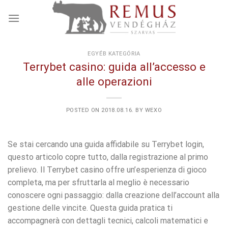
Skip
to
content
EGYÉB KATEGÓRIA
Terrybet casino: guida all’accesso e
alle operazioni
POSTED ON
2018.08.16.
BY
WEXO
Se stai cercando una guida affidabile su
Terrybet login
,
questo articolo copre tutto, dalla registrazione al primo
prelievo. Il Terrybet casino offre un’esperienza di gioco
completa, ma per sfruttarla al meglio è necessario
conoscere ogni passaggio: dalla creazione dell’account alla
gestione delle vincite. Questa guida pratica ti
accompagnerà con dettagli tecnici, calcoli matematici e