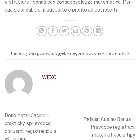
e sfruttare i bonus con consapevolezza matematica. Per
qualsiasi dubbio, il supporto è pronto ad assisterti.
This entry was posted in
Egyéb kategória
. Bookmark the
permalink
.
WEXO
Doublestar Casino –
Pelican Casino Bonus –
praktický sprievodca
Průvodce registrací,
bonusmi, registráciou a
matematikou a tipy
výplatami