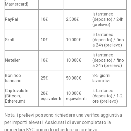
Mastercard)
Istantaneo
PayPal
10€
2.500€
(deposito) / 24h
(prelievo)
Istantaneo
Skrill
10€
10.000€
(deposito) / fino
a 24h (prelievo)
Istantaneo
Neteller
10€
10.000€
(deposito) / fino
a 24h (prelievo)
Bonifico
3-5 giorni
25€
50.000€
bancario
lavorativi
Criptovalute
Istantaneo
20€
10.000€
(Bitcoin,
(deposito) / 1-2
equivalenti
equivalenti
Ethereum)
ore (prelievo)
Nota: i prelievi possono richiedere una verifica aggiuntiva
per importi elevati. Assicurati di aver completato la
procedura KYC prima di richiedere un prelievo.