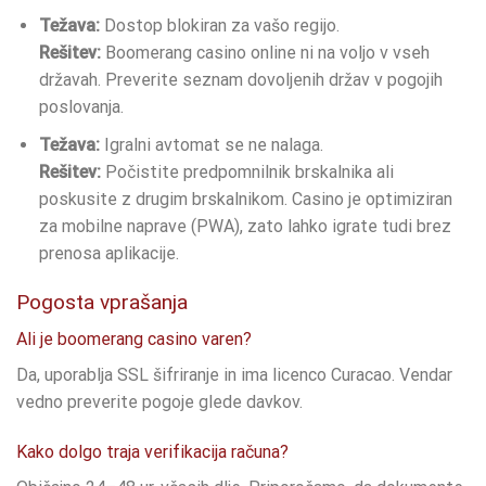
Težava:
Dostop blokiran za vašo regijo.
Rešitev:
Boomerang casino online ni na voljo v vseh
državah. Preverite seznam dovoljenih držav v pogojih
poslovanja.
Težava:
Igralni avtomat se ne nalaga.
Rešitev:
Počistite predpomnilnik brskalnika ali
poskusite z drugim brskalnikom. Casino je optimiziran
za mobilne naprave (PWA), zato lahko igrate tudi brez
prenosa aplikacije.
Pogosta vprašanja
Ali je boomerang casino varen?
Da, uporablja SSL šifriranje in ima licenco Curacao. Vendar
vedno preverite pogoje glede davkov.
Kako dolgo traja verifikacija računa?