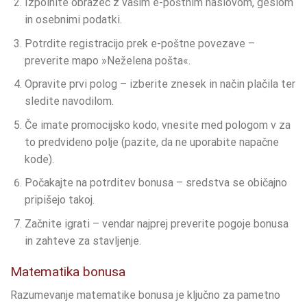
Izpolnite obrazec z vašim e-poštnim naslovom, geslom
in osebnimi podatki.
Potrdite registracijo prek e-poštne povezave –
preverite mapo »Neželena pošta«.
Opravite prvi polog – izberite znesek in način plačila ter
sledite navodilom.
Če imate promocijsko kodo, vnesite med pologom v za
to predvideno polje (pazite, da ne uporabite napačne
kode).
Počakajte na potrditev bonusa – sredstva se običajno
pripišejo takoj.
Začnite igrati – vendar najprej preverite pogoje bonusa
in zahteve za stavljenje.
Matematika bonusa
Razumevanje matematike bonusa je ključno za pametno