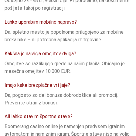
Običajno 24–48 ur, včasih dlje. Priporočamo, da dokumente
pošljete takoj po registraciji.
Lahko uporabim mobilno napravo?
Da, spletno mesto je popolnoma prilagojeno za mobilne
brskalnike – ni potrebna aplikacija iz trgovine.
Kakšna je najvišja omejitev dviga?
Omejitve se razlikujejo glede na način plačila. Običajno je
mesečna omejitev 10.000 EUR.
Imajo kake brezplačne vrtljaje?
Da, pogosto so del bonusa dobrodošlice ali promocij.
Preverite stran z bonusi.
Ali lahko stavim športne stave?
Boomerang casino online je namenjen predvsem igralnim
avtomatom in namiznim igram. Športne stave niso na voljo.