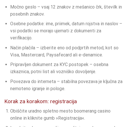
Močno geslo – vsaj 12 znakov z mešanico črk, številk in
posebnih znakov.
Osebne podatke: ime, priimek, datum rojstva in naslov –
vsi podatki se morajo ujemati z dokumenti za
verifikacijo.
Način plačila – izberite eno od podprtih metod, kot so
Visa, Mastercard, Paysafecard ali e-denarnice.
Pripravljen dokument za KYC postopek – osebna
izkaznica, potni list ali vozniško dovoljenje.
Povezava do interneta – stabilna povezava je ključna za
nemoteno igranje in pologe.
Korak za korakom: registracija
Obiščite uradno spletno mesto boomerang casino
online in kliknite gumb »Registracija«.