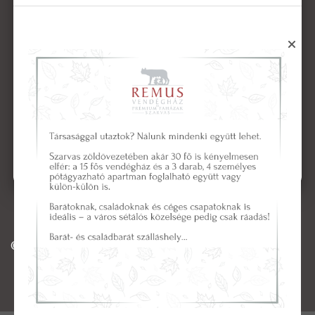
Hol található szállásunk?
Klikkeljen a lenti térkép gombra a
térkép és az útvonalterv
megjelenítéséhez!
TÉRKÉP
VENDÉGHÁZ
FAHÁZAK
HÁZIREND
© 2026 •
WEXO