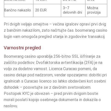
3–7
Možna
Bančno nakazilo
20 EUR
delovnih dni
provizija
Pri dvigih veljajo omejitve – večina igralcev opravi prvi dvig
z bančnim nakazilom, zato načrtujte čas. boomerang casino
login vam omogoča pregled stanja in zgodovine transakcij.
Varnostni pregled
Boomerang casino uporablja 256-bitno SSL šifriranje za
zaščito podatkov. Dvofaktorska avtentikacija (2FA) je na
voljo za dodatno varnost. Licenca Curacao pomeni, da
casino deluje pod nadzorom, vendar opozarjamo: dobitki pri
igralnicah s Curacao licenco so lahko obdavčeni kot osebni
dohodek – posvetujte se z davčnim svetovalcem.
Postopek KYC je obvezen – pred prvim dvigom boste
morali poslati kopijo osebnega dokumenta in dokazila o
naslovu.