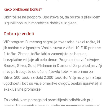
Kako prekličem bonus?
Obrnite se na podporo. Upoštevajte, da boste s preklicem
izgubili bonus in morebitne dobitke iz njega.
Dobro je vedeti
VIP program Bumerang nagrajuje zvestobo skozi točke, ki
jih nabirate z igranjem. Vsaka stava v višini 10 EUR prinese
1 točko. Zbrane točke lahko zamenjate za bonuse,
brezplačne vrtljaje ali celo denar. Program ima več nivojev:
Bronze, Silver, Gold, Platinum in Diamond. Za prehod na višji
nivo potrebujete določeno število točk – na primer za
Silver 500 točk, za Gold 2.000 točk itd. Višji nivoji prinašajo
ugodnosti, kot so višje omejitve dvigov, osebni upravitelj in
ekskluzivne promocije.
Ta vodnik vam pomaga pri premišljenih odločitvah pri
igranju. Ne pozabite: igre na srečo so namenjene zabavi –