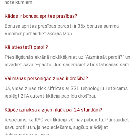
noteikumiem.
Kādas ir bonusa aprites prasības?
Bonusa aprites prasības parasti ir 35x bonusa summa.
Vienmēr pārbaudiet akcijas lapā.
Kā atiestatīt paroli?
Pieslēgšanās ekrānā noklikšķiniet uz “Aizmirsāt paroli?” un
ievadiet savu e-pastu. Jūs saņemsiet atiestatīšanas saiti.
Vai manas personīgās ziņas ir drošībā?
Jā, visas ziņas tiek šifrētas ar SSL tehnoloģiju. Ieteicams
ieslēgt 2FA autentifikāciju papildu drošībai.
Kāpēc izmaksa aizņem ilgāk par 24 stundām?
Iespējams, ka KYC verifikācija vēl nav pabeigta. Pārbaudiet
savu profilu un, ja nepieciešams, augšupielādējiet
dokumentus no jauna.