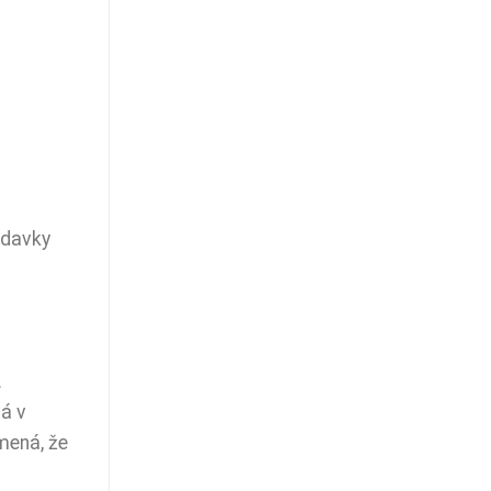
adavky
.
á v
mená, že