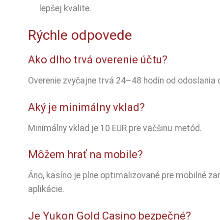
lepšej kvalite.
Rýchle odpovede
Ako dlho trvá overenie účtu?
Overenie zvyčajne trvá 24–48 hodín od odoslania
Aký je minimálny vklad?
Minimálny vklad je 10 EUR pre väčšinu metód.
Môžem hrať na mobile?
Áno, kasíno je plne optimalizované pre mobilné za
aplikácie.
Je Yukon Gold Casino bezpečné?