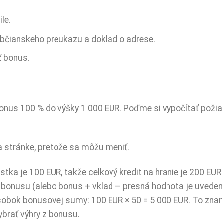
le.
 občianskeho preukazu a doklad o adrese.
ť bonus.
 bonus 100 % do výšky 1 000 EUR. Poďme si vypočítať poži
 stránke, pretože sa môžu meniť.
tka je 100 EUR, takže celkový kredit na hranie je 200 EUR
 bonusu (alebo bonus + vklad – presná hodnota je uveden
sobok bonusovej sumy: 100 EUR × 50 = 5 000 EUR. To zna
ybrať výhry z bonusu.