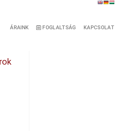
ÁRAINK
FOGLALTSÁG
KAPCSOLAT
rok