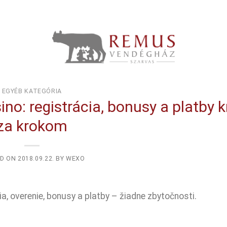
EGYÉB KATEGÓRIA
no: registrácia, bonusy a platby k
za krokom
ED ON
2018.09.22.
BY
WEXO
a, overenie, bonusy a platby – žiadne zbytočnosti.