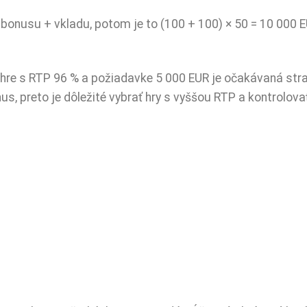
onusu + vkladu, potom je to (100 + 100) × 50 = 10 000 E
i hre s RTP 96 % a požiadavke 5 000 EUR je očakávaná str
us, preto je dôležité vybrať hry s vyššou RTP a kontrolova