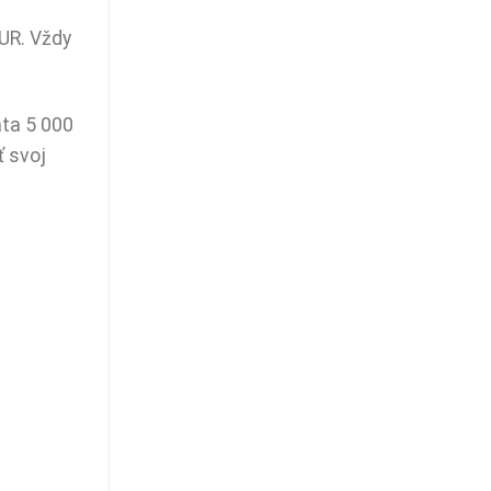
UR. Vždy
ata 5 000
ť svoj