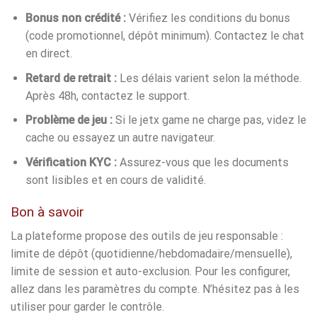
Bonus non crédité :
Vérifiez les conditions du bonus
(code promotionnel, dépôt minimum). Contactez le chat
en direct.
Retard de retrait :
Les délais varient selon la méthode.
Après 48h, contactez le support.
Problème de jeu :
Si le jetx game ne charge pas, videz le
cache ou essayez un autre navigateur.
Vérification KYC :
Assurez-vous que les documents
sont lisibles et en cours de validité.
Bon à savoir
La plateforme propose des outils de jeu responsable :
limite de dépôt (quotidienne/hebdomadaire/mensuelle),
limite de session et auto-exclusion. Pour les configurer,
allez dans les paramètres du compte. N’hésitez pas à les
utiliser pour garder le contrôle.