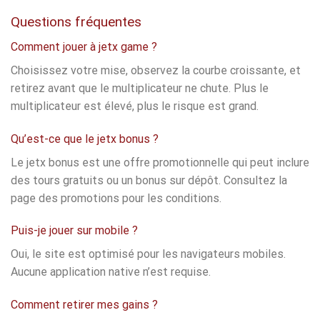
Questions fréquentes
Comment jouer à jetx game ?
Choisissez votre mise, observez la courbe croissante, et
retirez avant que le multiplicateur ne chute. Plus le
multiplicateur est élevé, plus le risque est grand.
Qu’est-ce que le jetx bonus ?
Le jetx bonus est une offre promotionnelle qui peut inclure
des tours gratuits ou un bonus sur dépôt. Consultez la
page des promotions pour les conditions.
Puis-je jouer sur mobile ?
Oui, le site est optimisé pour les navigateurs mobiles.
Aucune application native n’est requise.
Comment retirer mes gains ?