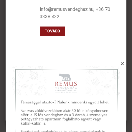
info@remusvendeghaz.hu, +36 70
3338 432
TOVÁBB
Hol található szállásunk?
Klikkeljen a lenti térkép gombra a
térkép és az útvonalterv
megjelenítéséhez!
TÉRKÉP