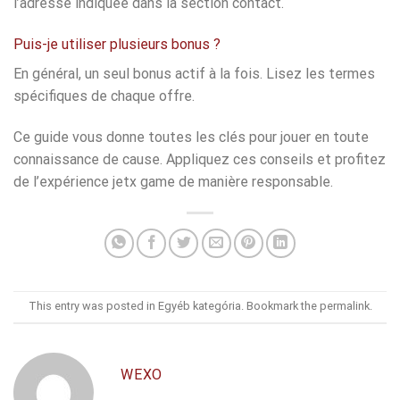
l’adresse indiquée dans la section contact.
Puis-je utiliser plusieurs bonus ?
En général, un seul bonus actif à la fois. Lisez les termes
spécifiques de chaque offre.
Ce guide vous donne toutes les clés pour jouer en toute
connaissance de cause. Appliquez ces conseils et profitez
de l’expérience jetx game de manière responsable.
This entry was posted in
Egyéb kategória
. Bookmark the
permalink
.
WEXO