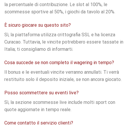
la percentuale di contribuzione. Le slot al 100%, le
scommesse sportive al 50%, i giochi da tavolo al 20%.
È sicuro giocare su questo sito?
Sì, la piattaforma utilizza crittografia SSL e ha licenza
Curacao. Tuttavia, le vincite potrebbero essere tassate in
Italia; ti consigliamo di informarti.
Cosa succede se non completo il wagering in tempo?
Il bonus e le eventuali vincite verranno annullati. Ti verrà
restituito solo il deposito iniziale, se non ancora giocato.
Posso scommettere su eventi live?
Sì, la sezione scommesse live include molti sport con
quote aggiornate in tempo reale.
Come contatto il servizio clienti?