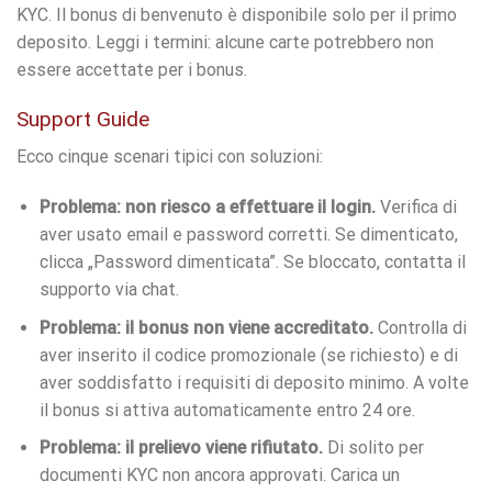
KYC. Il bonus di benvenuto è disponibile solo per il primo
deposito. Leggi i termini: alcune carte potrebbero non
essere accettate per i bonus.
Support Guide
Ecco cinque scenari tipici con soluzioni:
Problema: non riesco a effettuare il login.
Verifica di
aver usato email e password corretti. Se dimenticato,
clicca „Password dimenticata”. Se bloccato, contatta il
supporto via chat.
Problema: il bonus non viene accreditato.
Controlla di
aver inserito il codice promozionale (se richiesto) e di
aver soddisfatto i requisiti di deposito minimo. A volte
il bonus si attiva automaticamente entro 24 ore.
Problema: il prelievo viene rifiutato.
Di solito per
documenti KYC non ancora approvati. Carica un