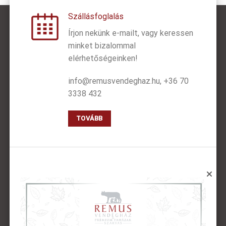
Szállásfoglalás
Írjon nekünk e-mailt, vagy keressen
minket bizalommal
elérhetőségeinken!
info@remusvendeghaz.hu, +36 70
3338 432
TOVÁBB
Hol található szállásunk?
Klikkeljen a lenti térkép gombra a
térkép és az útvonalterv
megjelenítéséhez!