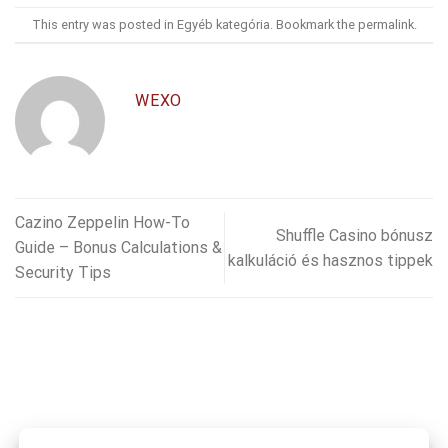
This entry was posted in
Egyéb kategória
. Bookmark the
permalink
.
WEXO
Cazino Zeppelin How-To
Shuffle Casino bónusz
Guide – Bonus Calculations &
kalkuláció és hasznos tippek
Security Tips