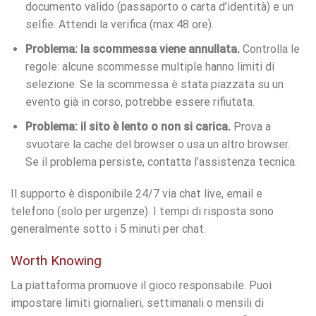
documento valido (passaporto o carta d’identità) e un
selfie. Attendi la verifica (max 48 ore).
Problema: la scommessa viene annullata.
Controlla le
regole: alcune scommesse multiple hanno limiti di
selezione. Se la scommessa è stata piazzata su un
evento già in corso, potrebbe essere rifiutata.
Problema: il sito è lento o non si carica.
Prova a
svuotare la cache del browser o usa un altro browser.
Se il problema persiste, contatta l’assistenza tecnica.
Il supporto è disponibile 24/7 via chat live, email e
telefono (solo per urgenze). I tempi di risposta sono
generalmente sotto i 5 minuti per chat.
Worth Knowing
La piattaforma promuove il gioco responsabile. Puoi
impostare limiti giornalieri, settimanali o mensili di