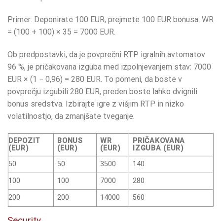
Primer: Deponirate 100 EUR, prejmete 100 EUR bonusa. WR
= (100 + 100) × 35 = 7000 EUR.
Ob predpostavki, da je povprečni RTP igralnih avtomatov
96 %, je pričakovana izguba med izpolnjevanjem stav: 7000
EUR × (1 − 0,96) = 280 EUR. To pomeni, da boste v
povprečju izgubili 280 EUR, preden boste lahko dvignili
bonus sredstva. Izbirajte igre z višjim RTP in nizko
volatilnostjo, da zmanjšate tveganje.
DEPOZIT
BONUS
WR
PRIČAKOVANA
(EUR)
(EUR)
(EUR)
IZGUBA (EUR)
50
50
3500
140
100
100
7000
280
200
200
14000
560
Security