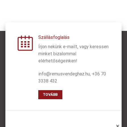
Szállásfoglalás
Írjon nekünk e-mailt, vagy keressen
minket bizalommal
elérhetőségeinken!
info@remusvendeghaz.hu, +36 70
3338 432
TOVÁBB
Hol található szállásunk?