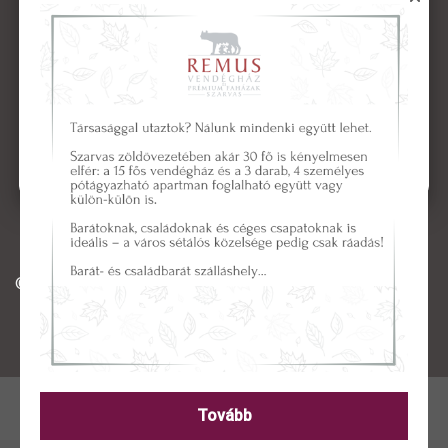
Klikkeljen a lenti térkép gombra a
térkép és az útvonalterv
megjelenítéséhez!
TÉRKÉP
VENDÉGHÁZ
FAHÁZAK
HÁZIREND
© 2026 •
WEXO
Tovább