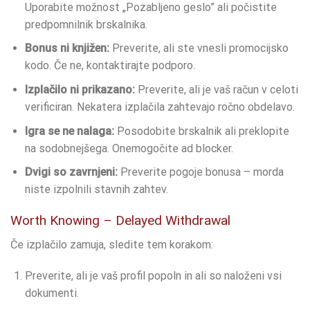
Uporabite možnost „Pozabljeno geslo” ali počistite
predpomnilnik brskalnika.
Bonus ni knjižen:
Preverite, ali ste vnesli promocijsko
kodo. Če ne, kontaktirajte podporo.
Izplačilo ni prikazano:
Preverite, ali je vaš račun v celoti
verificiran. Nekatera izplačila zahtevajo ročno obdelavo.
Igra se ne nalaga:
Posodobite brskalnik ali preklopite
na sodobnejšega. Onemogočite ad blocker.
Dvigi so zavrnjeni:
Preverite pogoje bonusa – morda
niste izpolnili stavnih zahtev.
Worth Knowing – Delayed Withdrawal
Če izplačilo zamuja, sledite tem korakom:
Preverite, ali je vaš profil popoln in ali so naloženi vsi
dokumenti.