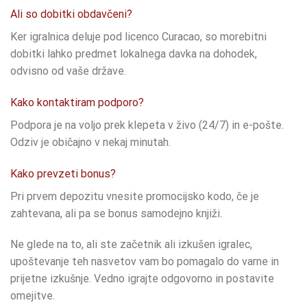
Ali so dobitki obdavčeni?
Ker igralnica deluje pod licenco Curacao, so morebitni
dobitki lahko predmet lokalnega davka na dohodek,
odvisno od vaše države.
Kako kontaktiram podporo?
Podpora je na voljo prek klepeta v živo (24/7) in e-pošte.
Odziv je običajno v nekaj minutah.
Kako prevzeti bonus?
Pri prvem depozitu vnesite promocijsko kodo, če je
zahtevana, ali pa se bonus samodejno knjiži.
Ne glede na to, ali ste začetnik ali izkušen igralec,
upoštevanje teh nasvetov vam bo pomagalo do varne in
prijetne izkušnje. Vedno igrajte odgovorno in postavite
omejitve.