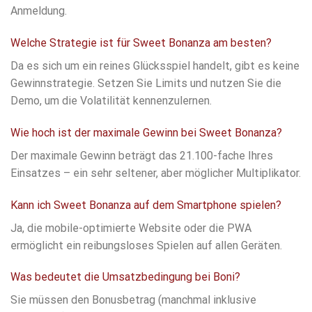
Anmeldung.
Welche Strategie ist für Sweet Bonanza am besten?
Da es sich um ein reines Glücksspiel handelt, gibt es keine
Gewinnstrategie. Setzen Sie Limits und nutzen Sie die
Demo, um die Volatilität kennenzulernen.
Wie hoch ist der maximale Gewinn bei Sweet Bonanza?
Der maximale Gewinn beträgt das 21.100-fache Ihres
Einsatzes – ein sehr seltener, aber möglicher Multiplikator.
Kann ich Sweet Bonanza auf dem Smartphone spielen?
Ja, die mobile-optimierte Website oder die PWA
ermöglicht ein reibungsloses Spielen auf allen Geräten.
Was bedeutet die Umsatzbedingung bei Boni?
Sie müssen den Bonusbetrag (manchmal inklusive