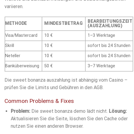
variieren.
BEARBEITUNGSZEIT
METHODE
MINDESTBETRAG
(AUSZAHLUNG)
Visa/Mastercard
10 €
1–3 Werktage
Skrill
10 €
sofort bis 24 Stunden
Neteller
10 €
sofort bis 24 Stunden
Banküberweisung
50 €
3–7 Werktage
Die sweet bonanza auszahlung ist abhängig vom Casino –
prüfen Sie die Limits und Gebühren in den AGB.
Common Problems & Fixes
Problem:
Die sweet bonanza demo lädt nicht.
Lösung:
Aktualisieren Sie die Seite, löschen Sie den Cache oder
nutzen Sie einen anderen Browser.