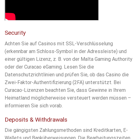
Security
Achten Sie auf Casinos mit SSL-Verschlüsselung
(erkennbar am Schloss-Symbol in der Adressleiste) und
einer gültigen Lizenz, z. B. von der Malta Gaming Authority
oder der Curacao eGaming. Lesen Sie die
Datenschutzrichtlinien und prüfen Sie, ob das Casino die
Zwei-Faktor-Authentifizierung (2FA) unterstützt. Bei
Curacao-Lizenzen beachten Sie, dass Gewinne in Ihrem
Heimatland möglicherweise versteuert werden müssen –
informieren Sie sich vorab.
Deposits & Withdrawals
Die gängigsten Zahlungsmethoden sind Kreditkarten, E-
Wallets und Banküberweisungen. Die Bearbeitungszeiten