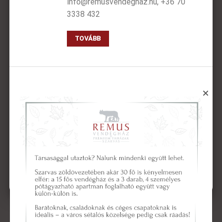
info@remusvendeghaz.hu, +36 70
3338 432
TOVÁBB
Hol található szállásunk?
Klikkeljen a lenti térkép gombra a
térkép és az útvonalterv
megjelenítéséhez!
TÉRKÉP
VENDÉGHÁZ
FAHÁZAK
HÁZIREND