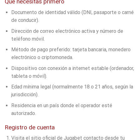
Qué necesitas primero
Documento de identidad válido (DNI, pasaporte o carné
de conducir).
Dirección de correo electrónico activa y número de
teléfono móvil.
Método de pago preferido: tarjeta bancaria, monedero
electrónico o criptomoneda.
Dispositivo con conexión a internet estable (ordenador,
tableta o móvil).
Edad mínima legal (normalmente 18 o 21 años, según la
jurisdicción).
Residencia en un país donde el operador esté
autorizado.
Registro de cuenta
Visita el sitio oficial de
Jugabet contacto
desde tu