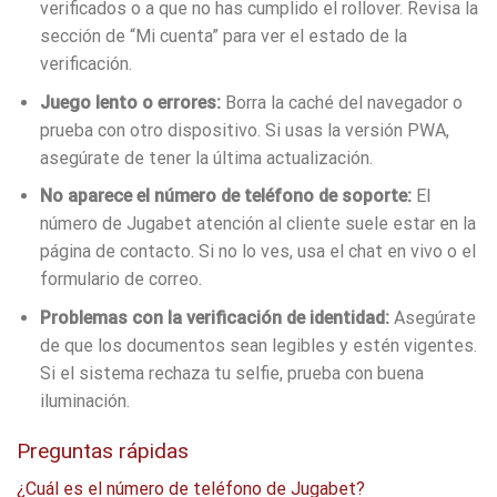
verificados o a que no has cumplido el rollover. Revisa la
sección de “Mi cuenta” para ver el estado de la
verificación.
Juego lento o errores:
Borra la caché del navegador o
prueba con otro dispositivo. Si usas la versión PWA,
asegúrate de tener la última actualización.
No aparece el número de teléfono de soporte:
El
número de Jugabet atención al cliente suele estar en la
página de contacto. Si no lo ves, usa el chat en vivo o el
formulario de correo.
Problemas con la verificación de identidad:
Asegúrate
de que los documentos sean legibles y estén vigentes.
Si el sistema rechaza tu selfie, prueba con buena
iluminación.
Preguntas rápidas
¿Cuál es el número de teléfono de Jugabet?