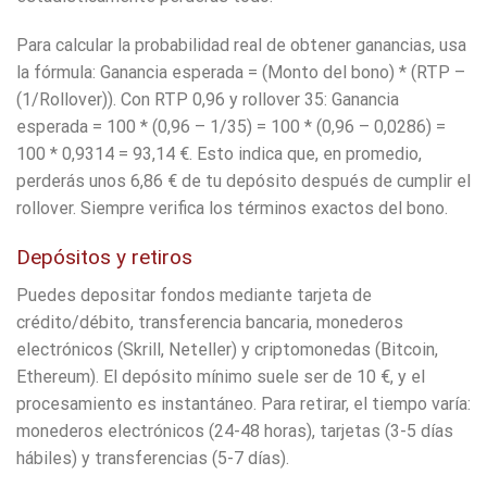
Para calcular la probabilidad real de obtener ganancias, usa
la fórmula: Ganancia esperada = (Monto del bono) * (RTP –
(1/Rollover)). Con RTP 0,96 y rollover 35: Ganancia
esperada = 100 * (0,96 – 1/35) = 100 * (0,96 – 0,0286) =
100 * 0,9314 = 93,14 €. Esto indica que, en promedio,
perderás unos 6,86 € de tu depósito después de cumplir el
rollover. Siempre verifica los términos exactos del bono.
Depósitos y retiros
Puedes depositar fondos mediante tarjeta de
crédito/débito, transferencia bancaria, monederos
electrónicos (Skrill, Neteller) y criptomonedas (Bitcoin,
Ethereum). El depósito mínimo suele ser de 10 €, y el
procesamiento es instantáneo. Para retirar, el tiempo varía:
monederos electrónicos (24-48 horas), tarjetas (3-5 días
hábiles) y transferencias (5-7 días).