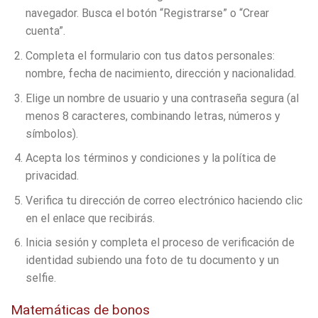
navegador. Busca el botón “Registrarse” o “Crear
cuenta”.
Completa el formulario con tus datos personales:
nombre, fecha de nacimiento, dirección y nacionalidad.
Elige un nombre de usuario y una contraseña segura (al
menos 8 caracteres, combinando letras, números y
símbolos).
Acepta los términos y condiciones y la política de
privacidad.
Verifica tu dirección de correo electrónico haciendo clic
en el enlace que recibirás.
Inicia sesión y completa el proceso de verificación de
identidad subiendo una foto de tu documento y un
selfie.
Matemáticas de bonos