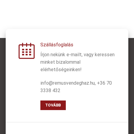
Szállásfoglalás
Írjon nekünk e-mailt, vagy keressen
minket bizalommal
elérhetőségeinken!
info@remusvendeghaz.hu, +36 70
3338 432
TOVÁBB