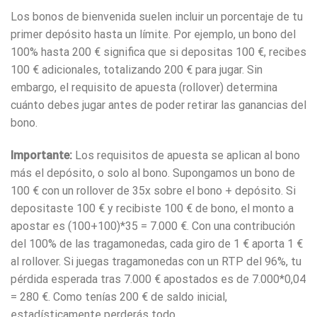
Los bonos de bienvenida suelen incluir un porcentaje de tu
primer depósito hasta un límite. Por ejemplo, un bono del
100% hasta 200 € significa que si depositas 100 €, recibes
100 € adicionales, totalizando 200 € para jugar. Sin
embargo, el requisito de apuesta (rollover) determina
cuánto debes jugar antes de poder retirar las ganancias del
bono.
Importante:
Los requisitos de apuesta se aplican al bono
más el depósito, o solo al bono. Supongamos un bono de
100 € con un rollover de 35x sobre el bono + depósito. Si
depositaste 100 € y recibiste 100 € de bono, el monto a
apostar es (100+100)*35 = 7.000 €. Con una contribución
del 100% de las tragamonedas, cada giro de 1 € aporta 1 €
al rollover. Si juegas tragamonedas con un RTP del 96%, tu
pérdida esperada tras 7.000 € apostados es de 7.000*0,04
= 280 €. Como tenías 200 € de saldo inicial,
estadísticamente perderás todo.