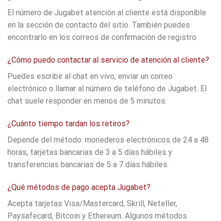
El número de Jugabet atención al cliente está disponible
en la sección de contacto del sitio. También puedes
encontrarlo en los correos de confirmación de registro.
¿Cómo puedo contactar al servicio de atención al cliente?
Puedes escribir al chat en vivo, enviar un correo
electrónico o llamar al número de teléfono de Jugabet. El
chat suele responder en menos de 5 minutos.
¿Cuánto tiempo tardan los retiros?
Depende del método: monederos electrónicos de 24 a 48
horas, tarjetas bancarias de 3 a 5 días hábiles y
transferencias bancarias de 5 a 7 días hábiles.
¿Qué métodos de pago acepta Jugabet?
Acepta tarjetas Visa/Mastercard, Skrill, Neteller,
Paysafecard, Bitcoin y Ethereum. Algunos métodos