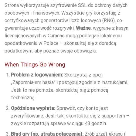
Strona wykorzystuje szyfrowanie SSL do ochrony danych
osobowych i finansowych. Wszystkie gry korzystają z
certyfikowanych generatorów liczb losowych (RNG), co
gwarantuje uczciwość rozgrywki.
Ważne:
wygrane z kasyn
licencjonowanych w Curacao mogą podlegać lokalnemu
opodatkowaniu w Polsce – skonsultuj się z doradcą
podatkowym, aby poznać swoje obowiązki.
When Things Go Wrong
Problem z logowaniem:
Skorzystaj z opcji
„Zapomniałem hasła” i postępuj zgodnie z instrukcjami.
Jeśli to nie pomoże, skontaktuj się z pomocą
techniczną.
Opóźniona wypłata:
Sprawdź, czy konto jest
zweryfikowane. Jeśli tak, skontaktuj się z supportem –
zwykle rozpatrują sprawę w ciągu 48 godzin.
Błąd gry (np. utrata połączenia):
Zrób zrzut ekranu i