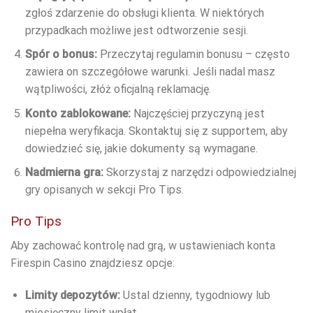
zgłoś zdarzenie do obsługi klienta. W niektórych
przypadkach możliwe jest odtworzenie sesji.
Spór o bonus:
Przeczytaj regulamin bonusu – często
zawiera on szczegółowe warunki. Jeśli nadal masz
wątpliwości, złóż oficjalną reklamację.
Konto zablokowane:
Najczęściej przyczyną jest
niepełna weryfikacja. Skontaktuj się z supportem, aby
dowiedzieć się, jakie dokumenty są wymagane.
Nadmierna gra:
Skorzystaj z narzędzi odpowiedzialnej
gry opisanych w sekcji Pro Tips.
Pro Tips
Aby zachować kontrolę nad grą, w ustawieniach konta
Firespin Casino znajdziesz opcje:
Limity depozytów:
Ustal dzienny, tygodniowy lub
miesięczny limit wpłat.