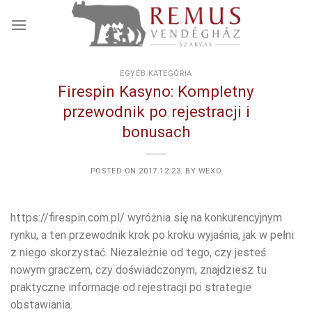
Skip
to
content
EGYÉB KATEGÓRIA
Firespin Kasyno: Kompletny
przewodnik po rejestracji i
bonusach
POSTED ON
2017.12.23.
BY
WEXO
https://firespin.com.pl/
wyróżnia się na konkurencyjnym
rynku, a ten przewodnik krok po kroku wyjaśnia, jak w pełni
z niego skorzystać. Niezależnie od tego, czy jesteś
nowym graczem, czy doświadczonym, znajdziesz tu
praktyczne informacje od rejestracji po strategie
obstawiania.