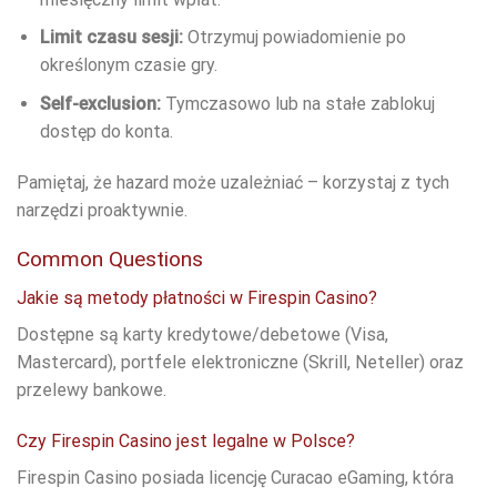
Limit czasu sesji:
Otrzymuj powiadomienie po
określonym czasie gry.
Self-exclusion:
Tymczasowo lub na stałe zablokuj
dostęp do konta.
Pamiętaj, że hazard może uzależniać – korzystaj z tych
narzędzi proaktywnie.
Common Questions
Jakie są metody płatności w Firespin Casino?
Dostępne są karty kredytowe/debetowe (Visa,
Mastercard), portfele elektroniczne (Skrill, Neteller) oraz
przelewy bankowe.
Czy Firespin Casino jest legalne w Polsce?
Firespin Casino posiada licencję Curacao eGaming, która