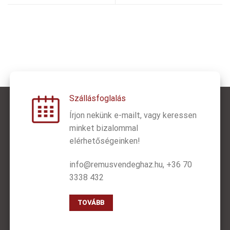
Szállásfoglalás
Írjon nekünk e-mailt, vagy keressen
minket bizalommal
elérhetőségeinken!
info@remusvendeghaz.hu, +36 70
3338 432
TOVÁBB