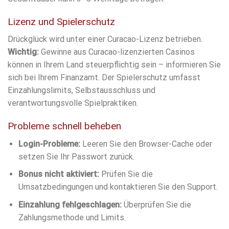
Lizenz und Spielerschutz
Drückglück wird unter einer Curacao-Lizenz betrieben.
Wichtig:
Gewinne aus Curacao-lizenzierten Casinos
können in Ihrem Land steuerpflichtig sein – informieren Sie
sich bei Ihrem Finanzamt. Der Spielerschutz umfasst
Einzahlungslimits, Selbstausschluss und
verantwortungsvolle Spielpraktiken.
Probleme schnell beheben
Login-Probleme:
Leeren Sie den Browser-Cache oder
setzen Sie Ihr Passwort zurück.
Bonus nicht aktiviert:
Prüfen Sie die
Umsatzbedingungen und kontaktieren Sie den Support.
Einzahlung fehlgeschlagen:
Überprüfen Sie die
Zahlungsmethode und Limits.