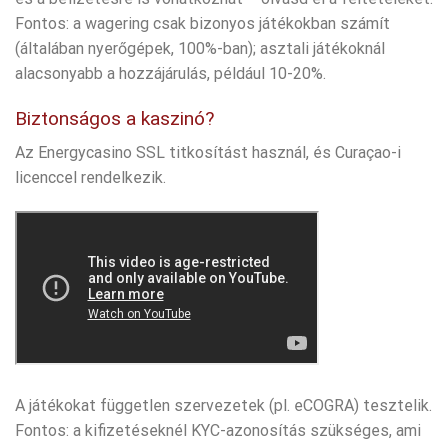
Fontos: a wagering csak bizonyos játékokban számít
(általában nyerőgépek, 100%-ban); asztali játékoknál
alacsonyabb a hozzájárulás, például 10-20%.
Biztonságos a kaszinó?
Az Energycasino SSL titkosítást használ, és Curaçao-i
licenccel rendelkezik.
A játékokat független szervezetek (pl. eCOGRA) tesztelik.
Fontos: a kifizetéseknél KYC-azonosítás szükséges, ami