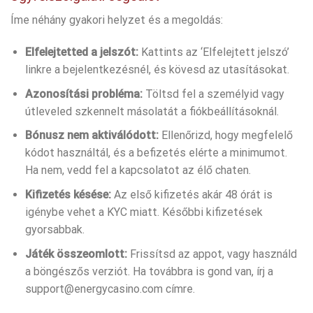
Íme néhány gyakori helyzet és a megoldás:
Elfelejtetted a jelszót:
Kattints az ‘Elfelejtett jelszó’
linkre a bejelentkezésnél, és kövesd az utasításokat.
Azonosítási probléma:
Töltsd fel a személyid vagy
útleveled szkennelt másolatát a fiókbeállításoknál.
Bónusz nem aktiválódott:
Ellenőrizd, hogy megfelelő
kódot használtál, és a befizetés elérte a minimumot.
Ha nem, vedd fel a kapcsolatot az élő chaten.
Kifizetés késése:
Az első kifizetés akár 48 órát is
igénybe vehet a KYC miatt. Későbbi kifizetések
gyorsabbak.
Játék összeomlott:
Frissítsd az appot, vagy használd
a böngészős verziót. Ha továbbra is gond van, írj a
support@energycasino.com címre.