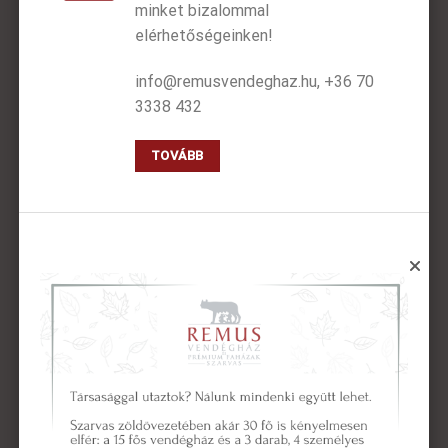
minket bizalommal
elérhetőségeinken!
info@remusvendeghaz.hu, +36 70
3338 432
TOVÁBB
Hol található szállásunk?
Klikkeljen a lenti térkép gombra a
térkép és az útvonalterv
megjelenítéséhez!
TÉRKÉP