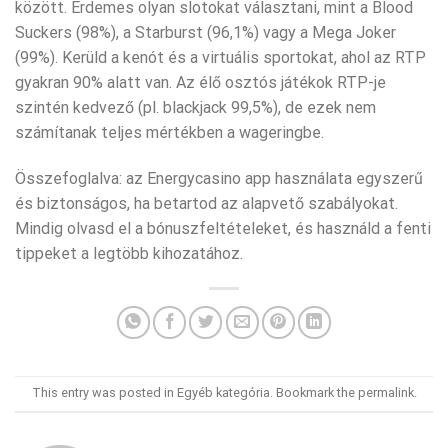
között. Érdemes olyan slotokat választani, mint a Blood
Suckers (98%), a Starburst (96,1%) vagy a Mega Joker
(99%). Kerüld a kenót és a virtuális sportokat, ahol az RTP
gyakran 90% alatt van. Az élő osztós játékok RTP-je
szintén kedvező (pl. blackjack 99,5%), de ezek nem
számítanak teljes mértékben a wageringbe.
Összefoglalva: az Energycasino app használata egyszerű
és biztonságos, ha betartod az alapvető szabályokat.
Mindig olvasd el a bónuszfeltételeket, és használd a fenti
tippeket a legtöbb kihozatához.
This entry was posted in
Egyéb kategória
. Bookmark the
permalink
.