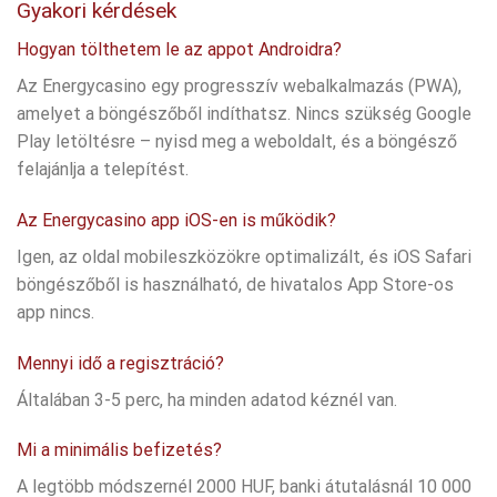
Gyakori kérdések
Hogyan tölthetem le az appot Androidra?
Az Energycasino egy progresszív webalkalmazás (PWA),
amelyet a böngészőből indíthatsz. Nincs szükség Google
Play letöltésre – nyisd meg a weboldalt, és a böngésző
felajánlja a telepítést.
Az Energycasino app iOS-en is működik?
Igen, az oldal mobileszközökre optimalizált, és iOS Safari
böngészőből is használható, de hivatalos App Store-os
app nincs.
Mennyi idő a regisztráció?
Általában 3-5 perc, ha minden adatod kéznél van.
Mi a minimális befizetés?
A legtöbb módszernél 2000 HUF, banki átutalásnál 10 000