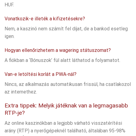
HUF.
Vonatkozik-e illeték a kifizetésekre?
Nem, a kaszinó nem számít fel díjat, de a bankod esetleg
igen.
Hogyan ellenőrizhetem a wagering státuszomat?
A fiókban a ‘Bónuszok’ fül alatt láthatod a folyamatot.
Van-e letöltési korlát a PWA-nál?
Nincs, az alkalmazás automatikusan frissül, ha csatlakozol
az internethez.
Extra tippek: Melyik játéknak van a legmagasabb
RTP-je?
Az online kaszinókban a legjobb várható visszatérítési
arány (RTP) a nyerőgépeknél található, általában 95-98%