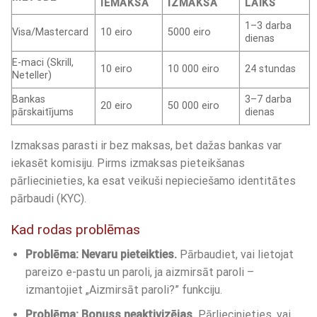
IEMAKSA
IZMAKSA
LAIKS
1–3 darba
Visa/Mastercard
10 eiro
5000 eiro
dienas
E-maci (Skrill,
10 eiro
10 000 eiro
24 stundas
Neteller)
Bankas
3–7 darba
20 eiro
50 000 eiro
pārskaitījums
dienas
Izmaksas parasti ir bez maksas, bet dažas bankas var
iekasēt komisiju. Pirms izmaksas pieteikšanas
pārliecinieties, ka esat veikuši nepieciešamo identitātes
pārbaudi (KYC).
Kad rodas problēmas
Problēma: Nevaru pieteikties.
Pārbaudiet, vai lietojat
pareizo e-pastu un paroli, ja aizmirsāt paroli –
izmantojiet „Aizmirsāt paroli?” funkciju.
Problēma: Bonuss neaktivizējas.
Pārliecinieties, vai