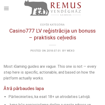
Skip
to
content
EGYÉB KATEGÓRIA
Casino777 LV reģistrācija un bonuss
– praktisks ceļvedis
POSTED ON
2018.07.01.
BY
WEXO
Most iGaming guides are vague. This one is not — every
step here is specific, actionable, and based on how the
platform actually works.
Ātrā pārbaudes lapa
Pārliecinieties, ka esat 18+ un atrodaties Latvijā.
Jums būs nepieciešama derīga e-pasta adrese un