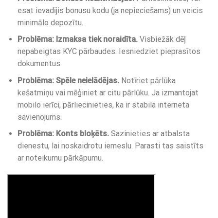
esat ievadījis bonusu kodu (ja nepieciešams) un veicis
minimālo depozītu.
Problēma: Izmaksa tiek noraidīta.
Visbiežāk dēļ
nepabeigtas KYC pārbaudes. Iesniedziet pieprasītos
dokumentus.
Problēma: Spēle neielādējas.
Notīriet pārlūka
kešatmiņu vai mēģiniet ar citu pārlūku. Ja izmantojat
mobilo ierīci, pārliecinieties, ka ir stabila interneta
savienojums.
Problēma: Konts bloķēts.
Sazinieties ar atbalsta
dienestu, lai noskaidrotu iemeslu. Parasti tas saistīts
ar noteikumu pārkāpumu.