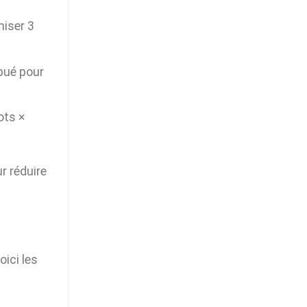
iser 3
ibué pour
ots ×
r réduire
oici les