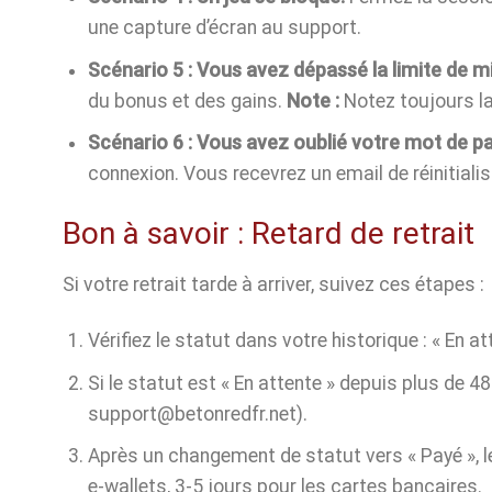
une capture d’écran au support.
Scénario 5 : Vous avez dépassé la limite de m
du bonus et des gains.
Note :
Notez toujours la
Scénario 6 : Vous avez oublié votre mot de p
connexion. Vous recevrez un email de réinitialis
Bon à savoir : Retard de retrait
Si votre retrait tarde à arriver, suivez ces étapes :
Vérifiez le statut dans votre historique : « En att
Si le statut est « En attente » depuis plus de 48
support@betonredfr.net).
Après un changement de statut vers « Payé », le
e-wallets, 3-5 jours pour les cartes bancaires.