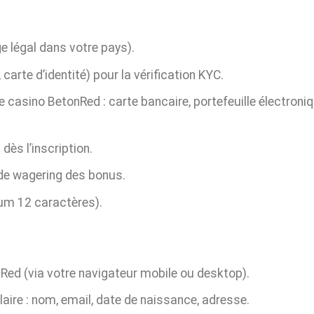
e légal dans votre pays).
carte d’identité) pour la vérification KYC.
casino BetonRed : carte bancaire, portefeuille électroni
dès l’inscription.
 de wagering des bonus.
mum 12 caractères).
nRed (via votre navigateur mobile ou desktop).
ulaire : nom, email, date de naissance, adresse.