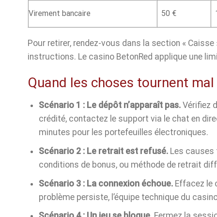
Virement bancaire
50 €
Pour retirer, rendez-vous dans la section « Caisse 
instructions. Le casino BetonRed applique une limi
Quand les choses tournent mal
Scénario 1 : Le dépôt n’apparaît pas.
Vérifiez 
crédité, contactez le support via le chat en dir
minutes pour les portefeuilles électroniques.
Scénario 2 : Le retrait est refusé.
Les causes 
conditions de bonus, ou méthode de retrait diff
Scénario 3 : La connexion échoue.
Effacez le 
problème persiste, l’équipe technique du casin
Scénario 4 : Un jeu se bloque.
Fermez la session