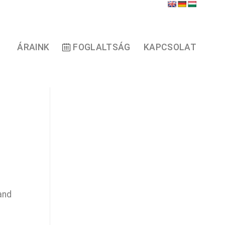
ÁRAINK
FOGLALTSÁG
KAPCSOLAT
 and