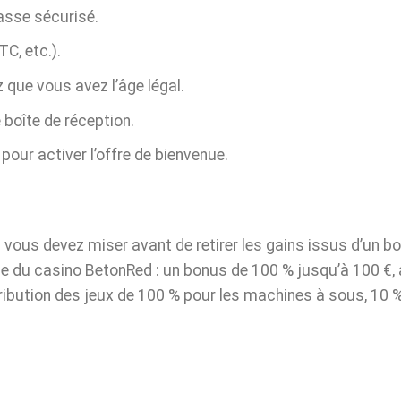
asse sécurisé.
C, etc.).
 que vous avez l’âge légal.
 boîte de réception.
our activer l’offre de bienvenue.
vous devez miser avant de retirer les gains issus d’un b
e du casino BetonRed : un bonus de 100 % jusqu’à 100 €,
ibution des jeux de 100 % pour les machines à sous, 10 %